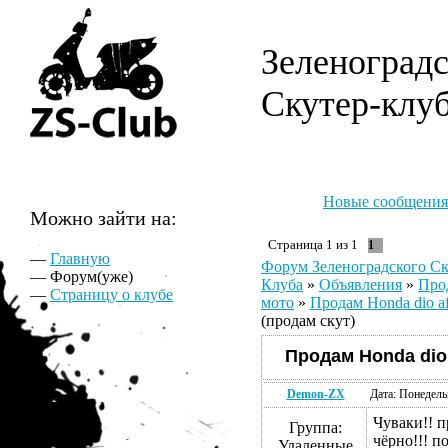
Зеленоград
Скутер-клу
Новые сообщения
Можно зайти на:
Страница
1
из
1
1
—
Главную
Форум Зеленоградского Ск
— Форум(уже)
Клуба
»
Объявления
»
Про
—
Страницу о клубе
мото
»
Продам Honda dio a
(продам скут)
Продам Honda dio 
Demon-ZX
Дата: Понедель
Чуваки!! п
Группа:
чёрно!!! п
Удаленные