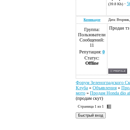
·
5
(39.8 Kb)
Комикадзе
Дата: Вторник,
Продан тз
Группа:
Пользователи
Сообщений:
11
Репутация:
0
Статус:
Offline
Форум Зеленоградского Ск
Клуба
»
Объявления
»
Про
мото
»
Продам Honda dio a
(продам скут)
Страница
1
из
1
1