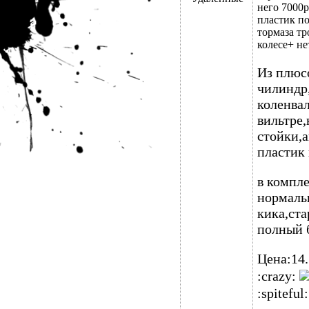
него 7000р
пластик по
тормаза тр
колесе+ не
Из плюс
чилиндр
коленва
вильтре
стойки,
пластик
в компл
нормаль
кика,ст
полный 
Цена:14
:crazy:
:spiteful: