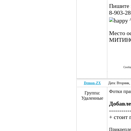
Пишите 
8-903-2
Место о
МИТИН
Сообщ
Demon-ZX
Дата: Вторник,
Фотки пра
Группа:
Удаленные
Добавл
----------
+ стоит 
Прикрепл