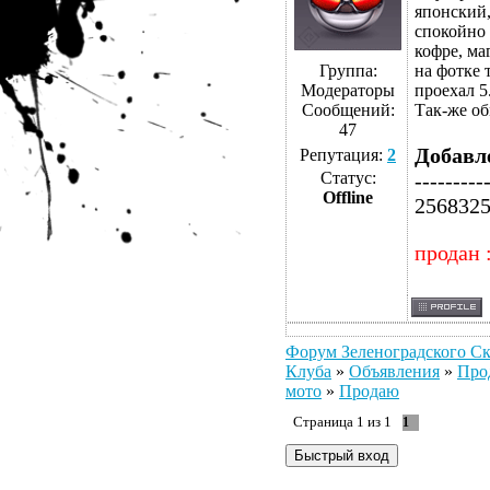
японский,
спокойно 
кофре, ма
Группа:
на фотке 
Модераторы
проехал 5
Сообщений:
Так-же об
47
Добавл
Репутация:
2
Статус:
---------
Offline
2568325
продан 
Форум Зеленоградского Ск
Клуба
»
Объявления
»
Про
мото
»
Продаю
Страница
1
из
1
1