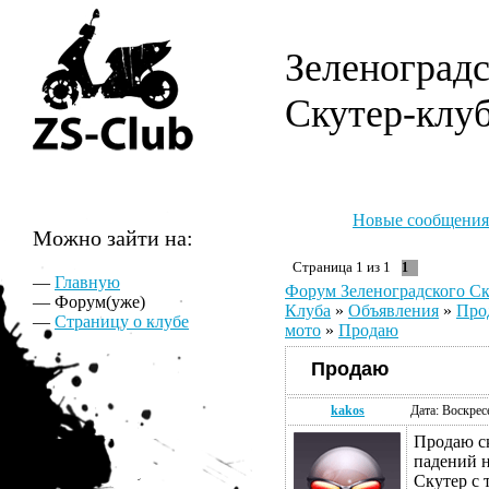
Зеленоград
Скутер-клу
Новые сообщения
Можно зайти на:
Страница
1
из
1
1
—
Главную
Форум Зеленоградского Ск
— Форум(уже)
Клуба
»
Объявления
»
Про
—
Страницу о клубе
мото
»
Продаю
Продаю
kakos
Дата: Воскрес
Продаю ск
падений н
Скутер с 