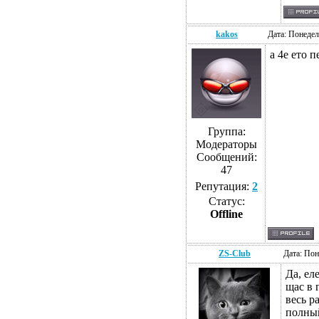
kakos
Дата: Понедел
а 4е ето 
Группа:
Модераторы
Сообщений:
47
Репутация:
2
Статус:
Offline
ZS-Club
Дата: Пон
Да, ел
щас в 
весь р
полный