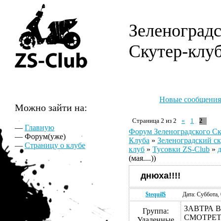
Зеленоград
Скутер-клу
Новые сообщения
Можно зайти на:
Страница
2
из
2
«
1
2
—
Главную
Форум Зеленоградского Ск
— Форум(уже)
Клуба
»
Зеленоградский ск
—
Страницу о клубе
клуб
»
Тусовки ZS-Club
»
д
(мая....))
днюха!!!!
$tequil$
Дата: Суббота,
ЗАВТРА 
Группа:
СМОТРЕТЬ
Удаленные