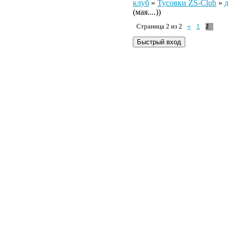
клуб
»
Тусовки ZS-Club
»
д
(мая....))
Страница
2
из
2
«
1
2