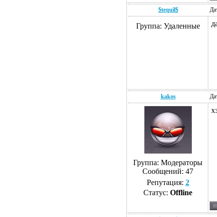
$tequil$
Да
д
Группа: Удаленные
kakos
Да
х
Группа: Модераторы
Сообщений:
47
Репутация:
2
Статус:
Offline