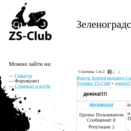
Зеленоград
Можно зайти на:
Страница
1
из
2
2
»
1
—
Главную
Форум Зеленоградского С
— Форум(уже)
Тусовки ZS-Club
»
днюха!!
—
Страницу о клубе
днюха!!!!
MOOOROOOZ
Да
и
Группа: Пользователи
П
Сообщений:
8
Репутация:
3