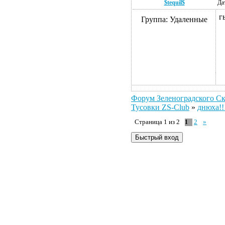
$tequil$
Да
г
Группа: Удаленные
Форум Зеленоградского С
Тусовки ZS-Club
»
днюха!!
Страница
1
из
2
2
»
1