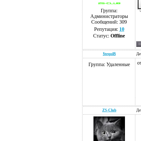
Группа:
Администраторы
Сообщений:
309
Репутация:
10
Статус:
Offline
$tequil$
Да
о
Группа: Удаленные
ZS-Club
Да