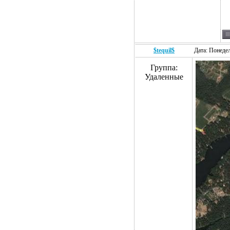
$tequil$
Дата: Понедел
Группа:
Удаленные