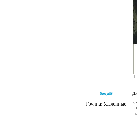
П
$tequil$
Да
с
Группа: Удаленные
в
п