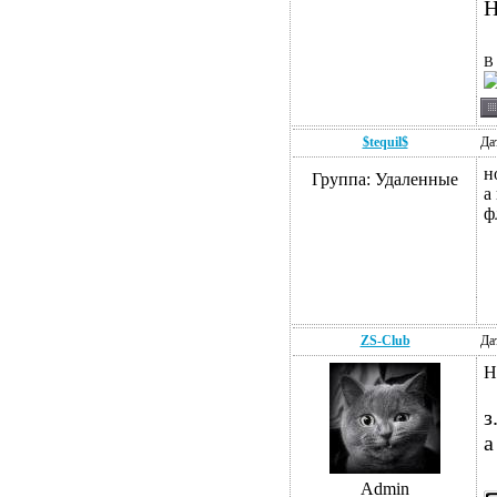
Н
В 
$tequil$
Да
н
Группа: Удаленные
а
ф
ZS-Club
Да
Н
з
а
Admin