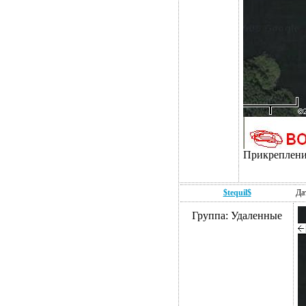
Прикреплен
$tequil$
Да
Группа: Удаленные