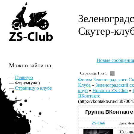
Зеленоград
Скутер-клу
Новые сообщения
Можно зайти на:
Страница
1
из
1
1
—
Главную
Форум Зеленоградского Ск
— Форум(уже)
Клуба
»
Зеленоградский ск
—
Страницу о клубе
клуб
»
Новости ZS-Club
»
ВКонтакте
(http://vkontakte.ru/club7004
Группа ВКонтакте
ZS-Club
Дата: Чет
Ссылк