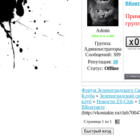
ВКонт
Прим
груп
Admin
Группа:
Администраторы
Сообщений:
309
Репутация:
10
Статус:
Offline
Форум Зеленоградского Ск
Клуба
»
Зеленоградский ск
клуб
»
Новости ZS-Club
»
ВКонтакте
(http://vkontakte.ru/club7004
Страница
1
из
1
1