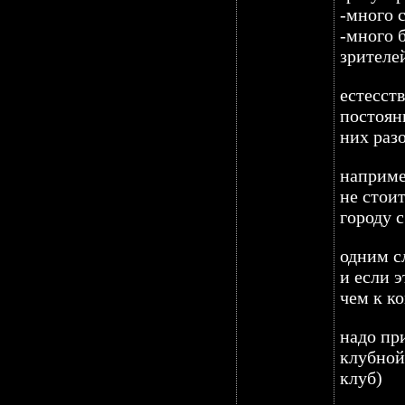
-много 
-много 
зрителе
естесст
постоян
них разо
наприме
не стои
городу с
одним с
и если э
чем к ко
надо пр
клубной
клуб)