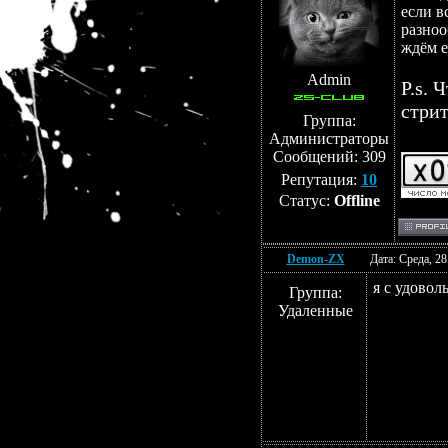
если в
разноо
ждём е
Admin
P.s. 
стрит
Группа:
Администраторы
Сообщений:
309
Репутация:
10
Статус:
Offline
Demon-ZX
Дата: Среда, 2
я с удовол
Группа:
Удаленные