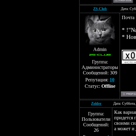
ZS-Club
Дата: Суб
Почта
* !"
* Но
Admin
Группа:
Администраторы
Сообщений:
309
Репутация:
10
Статус:
Offline
Zolder
Дата: Суббота,
Как вариа
Группа:
придется 
Пользователи
своими си
Сообщений:
а может и д
26