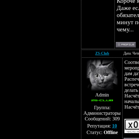
Короче я
Даже есл
обязате
минут п
чему...
ZS-Club
Дата: Чет
Соотве
меропр
дам да
Распеч
встреч
делать 
Admin
Насчёт
начал
Насчёт
Группа:
Администраторы
Сообщений:
309
Репутация:
10
Статус:
Offline