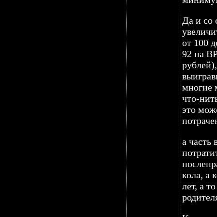
Да и со
увеличит
от 100 д
92 на В
рублей)
выиграв
многие 
что-нить
это мож
потрачен
а часть
потрати
послепр
кола, а 
лет, а 
родителя