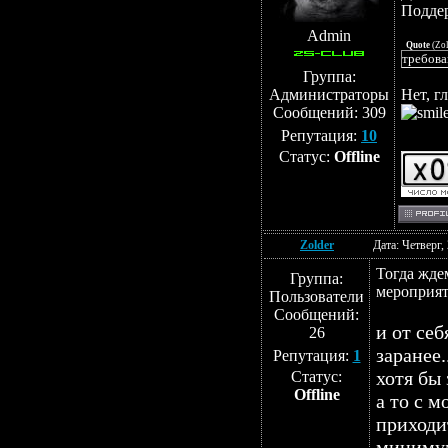
Подде
Admin
Quote
(
Zol
требова
Группа:
Администраторы
Нет, г
Сообщений:
309
Репутация:
10
Статус:
Offline
Zolder
Дата: Четверг,
Тогда жде
Группа:
мероприят
Пользователи
Сообщений:
и от се
26
заранее..
Репутация:
1
хотя бы 
Статус:
Offline
а то с 
приходи
минимум