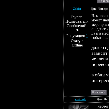
Zolder
Дата: Четверг,
Немного п
Группа:
может най
Пользователи
мероприят
Сообщений:
он денег -
26
да и в ме
Репутация:
1
событие...
Статус:
Offline
даже сод
зависит
челленд
перевест
в общем
интерес
ZS-Club
Дата: Пят
насчёт