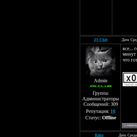
ZS-Club
Дата: Сре
все... 
минут 
что го
Admin
Группа:
Администраторы
Сообщений:
309
Репутация:
10
Статус:
Offline
Rider
Дата: Среда