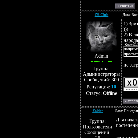
ZS-Club
Дата: Вос
1) Зри
)))
2) В л
народа
Quote
(
Zol
наприме
проехат
Admin
не зат
Группа:
Администраторы
Сообщений:
309
Репутация:
10
Статус:
Offline
Zolder
Дата: Понедель
Для начала
Группа:
постепенн
Пользователи
Сообщений:
так когд
26