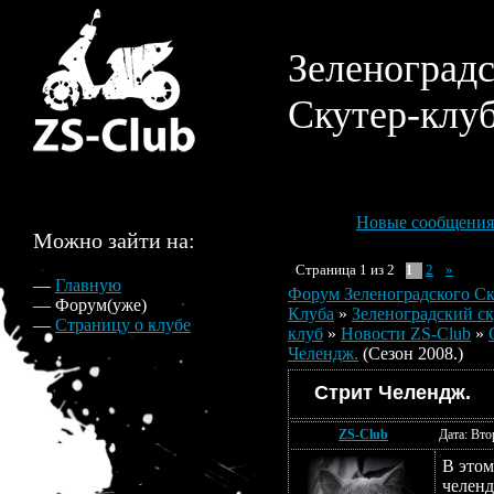
Зеленоград
Скутер-клу
Новые сообщения
Можно зайти на:
Страница
1
из
2
2
»
1
—
Главную
Форум Зеленоградского Ск
— Форум(уже)
Клуба
»
Зеленоградский ск
—
Страницу о клубе
клуб
»
Новости ZS-Club
»
Челендж.
(Сезон 2008.)
Стрит Челендж.
ZS-Club
Дата: Вто
В этом
челен