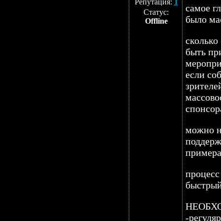
Репутация:
1
самое г
Статус:
было ма
Offline
сколько
быть пр
меропр
если соб
зрителей
массово
спонсор
можно н
поддерж
примера.
процесс
быстрый.
НЕОБХ
-регуля