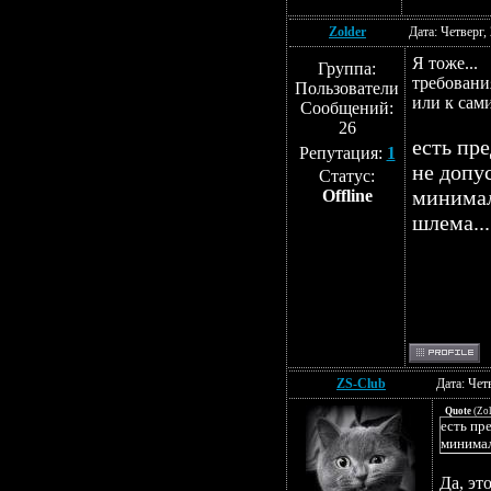
Zolder
Дата: Четверг,
Я тоже...
Группа:
требовани
Пользователи
или к сам
Сообщений:
26
есть пр
Репутация:
1
не допу
Статус:
минимал
Offline
шлема...
ZS-Club
Дата: Чет
Quote
(
Zol
есть пр
минимал
Да, эт