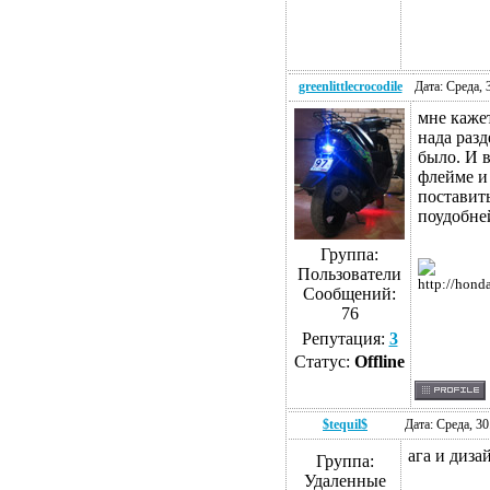
greenlittlecrocodile
Дата: Среда, 
мне каже
нада разд
было. И в
флейме и
поставит
поудобне
Группа:
Пользователи
http://hond
Сообщений:
76
Репутация:
3
Статус:
Offline
$tequil$
Дата: Среда, 3
ага и диза
Группа:
Удаленные