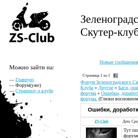
Зеленоград
Скутер-клу
Новые сообщения
Можно зайти на:
Страница
1
из
1
1
—
Главную
Форум Зеленоградского Ск
— Форум(уже)
Клуба
»
Другое
»
Баги, ош
—
Страницу о клубе
форума
»
Ошибки, дорабо
форума.
(Глюки восновном 
Ошибки, доработ
ZS-Club
Дата: Сре
Тут пи
форуме