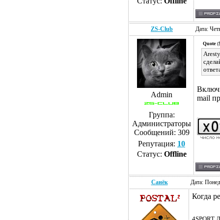
Статус:
Offline
ZS-Club
Дата: Чет
Quote
($
Arest
сдела
ответ
Включи
Admin
mail п
Группа:
Администраторы
Сообщений:
309
Репутация:
10
Статус:
Offline
Санёк
Дата: Понед
Когда р
4SPORT Л