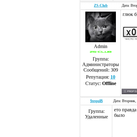
ZS-Club
Дата: Вто
глюк б
Admin
Группа:
Администраторы
Сообщений:
309
Репутация:
10
Статус:
Offline
$tequil$
Дата: Вторник,
ето правда
Группа:
было
Удаленные