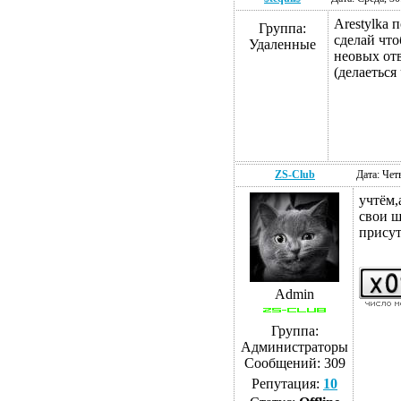
Arestylka 
Группа:
сделай что
Удаленные
неовых от
(делаеться
ZS-Club
Дата: Чет
учтём,
свои ш
прису
Admin
Группа:
Администраторы
Сообщений:
309
Репутация:
10