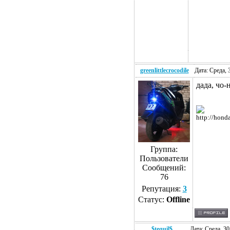
greenlittlecrocodile
Дата: Среда, 
дада, чо
http://hond
Группа:
Пользователи
Сообщений:
76
Репутация:
3
Статус:
Offline
$tequil$
Дата: Среда, 3