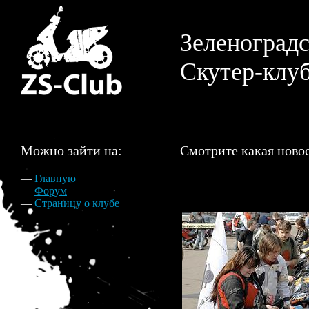
Зеленоград
Скутер-клу
Можно зайти на:
Смотрите какая ново
—
Главную
—
Форум
—
Страницу о клубе